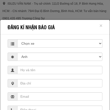
ISUZU VÂN NAM: - Trụ sở chính: 111/2 Đường số 18, P. Bình Hưng Hòa,
HCM: - Chi nhánh: 79/4 Đại lộ Bình Dương, Bình Hoà, HCM: Tư vấn bán hàng:
0901.435 495 Trương Công Sự
×
ĐĂNG KÍ NHẬN BÁO GIÁ