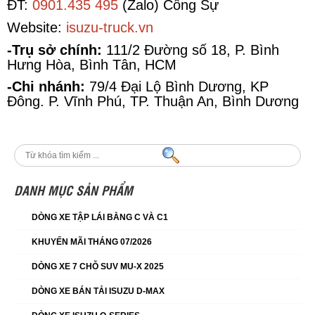
ĐT:
0901.435 495
(Zalo) Công Sự
Website:
isuzu-truck.vn
-Trụ sở chính:
111/2 Đường số 18, P. Bình
Hưng Hòa, Bình Tân, HCM
-Chi nhánh:
79/4 Đại Lộ Bình Dương, KP
Đông. P. Vĩnh Phú, TP. Thuận An, Bình Dương
DANH MỤC SẢN PHẨM
DÒNG XE TẬP LÁI BẰNG C VÀ C1
KHUYẾN MÃI THÁNG 07/2026
DÒNG XE 7 CHỖ SUV MU-X 2025
DÒNG XE BÁN TẢI ISUZU D-MAX