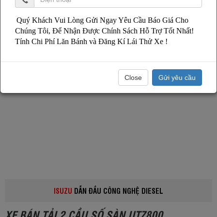
Quý Khách Vui Lòng Gửi Ngay Yêu Cầu Báo Giá Cho
Chúng Tôi, Để Nhận Được Chính Sách Hỗ Trợ Tốt Nhất!
Tính Chi Phí Lăn Bánh và Đăng Kí Lái Thử Xe !
Close
Gửi yêu cầu
ISUZU
DẪN ĐẦU CÔNG NGHỆ DIESEL
XE BÁN TẢI 2 CẦU SỐ SÀN UTZ800