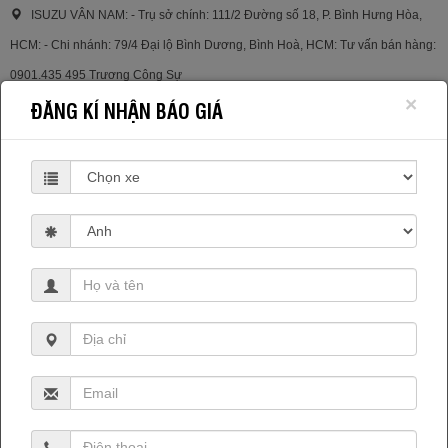
ISUZU VÂN NAM: - Trụ sở chính: 111/2 Đường số 18, P. Bình Hưng Hòa,
HCM: - Chi nhánh: 79/4 Đại lộ Bình Dương, Bình Hoà, HCM: Tư vấn bán hàng:
0901.435 495 Trương Công Sự
×
ĐĂNG KÍ NHẬN BÁO GIÁ