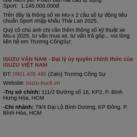
Giá niêm yết:
Phiên bản hai cầu tự động
Sport: 1.145.000.000đ
Trên đây là thông số xe Mu-x
2 cầu số tự động tiêu
chuẩn Sport
nhập khẩu Thái Lan 2025.
Quý cô chú anh chị cần thêm thông số kỹ thuật xe
Mu-x 2025, tư vấn mua xe, tư vấn trả góp... vui lòng
liên hệ em Trương CôngSự:
ISUZU VÂN NAM - Đại lý ủy quyền chính thức của
ISUZU VIỆT NAM
ĐT:
0901 435 495
(Zalo) Trương Công Sự
Website:
isuzu-truck.vn
-Trụ sở chính:
111/2 Đường số 18, KP2, P. Bình
Hưng Hòa, HCM
-Chi nhánh:
79/4 Đại Lộ Bình Dương, KP Đông. P.
Bình Hòa, HCM