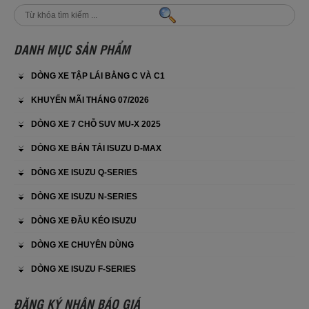
DANH MỤC SẢN PHẨM
DÒNG XE TẬP LÁI BẰNG C VÀ C1
KHUYẾN MÃI THÁNG 07/2026
DÒNG XE 7 CHỖ SUV MU-X 2025
DÒNG XE BÁN TẢI ISUZU D-MAX
DÒNG XE ISUZU Q-SERIES
DÒNG XE ISUZU N-SERIES
DÒNG XE ĐẦU KÉO ISUZU
DÒNG XE CHUYÊN DÙNG
DÒNG XE ISUZU F-SERIES
ĐĂNG KÝ NHẬN BÁO GIÁ