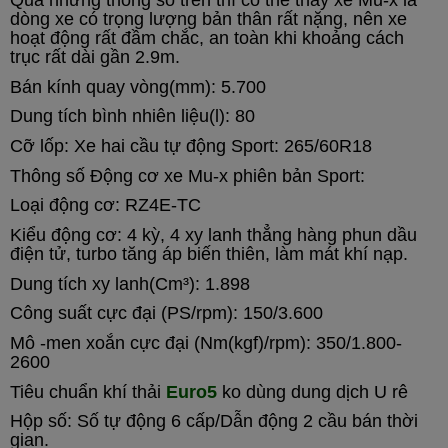
Qua những thông số trên thì có thể thấy xe Mu-x là
dòng xe có trọng lượng bản thân rất nặng, nên xe
hoạt động rất đầm chắc, an toàn khi khoảng cách
trục rất dài gần 2.9m.
Bán kính quay vòng(mm): 5.700
Dung tích bình nhiên liệu(l): 80
Cỡ lốp:
Xe hai cầu tự động Sport: 265/60R18
Thông số Động cơ xe Mu-x phiên bản Sport:
Loại động cơ: RZ4E-TC
Kiểu động cơ: 4 kỳ, 4 xy lanh thẳng hàng phun dầu
điện tử, turbo tăng áp biến thiên, làm mát khí nạp.
Dung tích xy lanh(Cm³): 1.898
Công suất cực đại (PS/rpm): 150/3.600
Mô -men xoắn cực đại (Nm(kgf)/rpm): 350/1.800-
2600
Tiêu chuẩn khí thải
Euro5
ko dùng dung dịch U rê
Hộp số:
Số tự động 6 cấp/Dẫn động 2 cầu bán thời
gian.