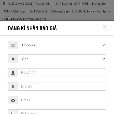
ISUZU VÂN NAM: - Trụ sở chính: 111/2 Đường số 18, P. Bình Hưng Hòa,
HCM: - Chi nhánh: 79/4 Đại lộ Bình Dương, Bình Hoà, HCM: Tư vấn bán hàng:
0901.435 495 Trương Công Sự
×
ĐĂNG KÍ NHẬN BÁO GIÁ