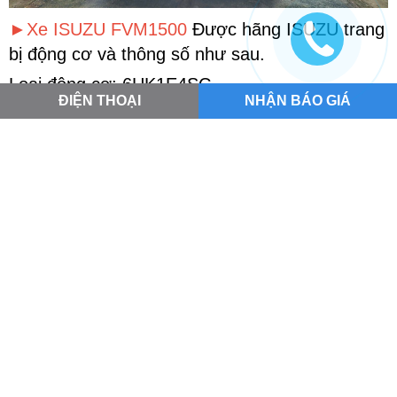
►Xe ISUZU FVM1500
Được hãng ISUZU trang
bị động cơ và thông số như sau.
Loại động cơ: 6HK1E4SC
ĐIỆN THOẠI
NHẬN BÁO GIÁ
Kiểu Động cơ: 4 kỳ, 6 xy lanh thẳng hàng,
turbo tăng áp, làm mát khí nạp
Dung tích xy lanh(Cm³): 7.790
Công suất cực đại (PS(kW)/rpm): 280 (206) /
2.400
Mô -men xoắn cực đại (Nm(kgf)/rpm): 882 (90)
/ 1.450
Tiêu chuẩn khí thải
Euro4