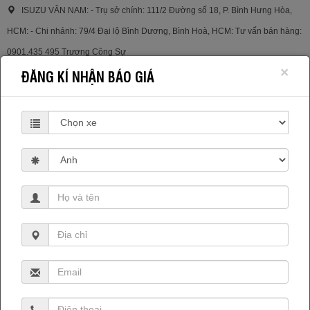
ISUZU VÂN NAM: - Trụ sở chính: 111/2 Đường số 18, P. Bình Hưng Hòa,
HCM: - Chi nhánh: 79/4 Đại lộ Bình Dương, Bình Hoà, HCM: Tư vấn bán hàng:
0901.435 495 Trương Công Sự
×
ĐĂNG KÍ NHẬN BÁO GIÁ