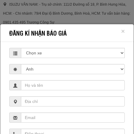
ISUZU VÂN NAM: - Trụ sở chính: 111/2 Đường số 18, P. Bình Hưng Hòa,
HCM: - Chi nhánh: 79/4 Đại lộ Bình Dương, Bình Hoà, HCM: Tư vấn bán hàng:
0901.435 495 Trương Công Sự
×
ĐĂNG KÍ NHẬN BÁO GIÁ